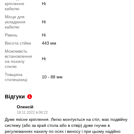
кріплення
Ні
кабелю
Місце для
укладання
Ні
кабелю
Рівень
Ні
Висота стійки
443 мм
Можливість
встановлення
Ні
на похилу
стелю
Товщина
10 - 88 мм
столешниці
Відгуки
1
Олексій
18.11.2022 в 08:22
Дуже якісне кріплення. Легко монтується на стіл, має подвійну
систему (або за край стола або в отвір) дуже гнучке в
регулюваннях нахилу по осях і виносу і при цьому надійно