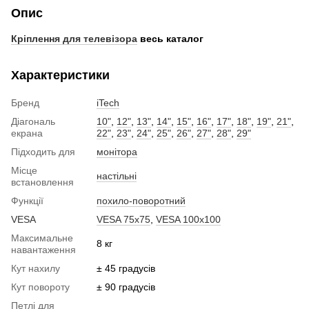
Опис
Кріплення для телевізора
весь каталог
Характеристики
Бренд
iTech
Діагональ
10"
,
12"
,
13"
,
14"
,
15"
,
16"
,
17"
,
18"
,
19"
,
21"
,
екрана
22"
,
23"
,
24"
,
25"
,
26"
,
27"
,
28"
,
29"
Підходить для
монітора
Місце
настільні
встановлення
Функції
похило-поворотний
VESA
VESA 75x75
,
VESA 100x100
Максимальне
8 кг
навантаження
Кут нахилу
± 45 градусів
Кут повороту
± 90 градусів
Петлі для