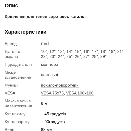
Опис
Кріплення для телевізора
весь каталог
Характеристики
Бренд
iTech
Діагональ
10"
,
12"
,
13"
,
14"
,
15"
,
16"
,
17"
,
18"
,
19"
,
21"
,
екрана
22"
,
23"
,
24"
,
25"
,
26"
,
27"
,
28"
,
29"
Підходить для
монітора
Місце
настільні
встановлення
Функції
похило-поворотний
VESA
VESA 75x75
,
VESA 100x100
Максимальне
8 кг
навантаження
Кут нахилу
± 45 градусів
Кут повороту
± 90градусів
Виліт
88 мм