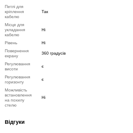
Петлі для
кріплення
Так
кабелю
Місце для
укладання
Ні
кабелю
Рівень
Ні
Повернення
360 градусів
екрану
Регулювання
є
висоти
Регулювання
є
горизонту
Можливість
встановлення
Ні
на похилу
стелю
Відгуки