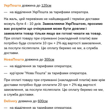
УкрПошта
довжина до
120см
на відділення УкрПошта за тарифами оператора.
На жаль, цей перевізник не найшвидший і терміни доставки
можуть бути 4 - 10 днів.
Замовляючи УкрПоштою, просимо
вас розуміти що очікування може бути довгим і
замовляти товар тільки якщо ви готові чекати на товар.
При оплаті товару при отриманні (накладений платіж) вам
потрібно буде сплатити 10 грн + 2% від вартості замовлення,
за послуги післяплати. Цю оплату беремо не ми, а служба
доставки.
НоваПошта
довжина до
300см
на відділення за тарифами оператора;
кур'єром "Нова Пошта" за тарифами оператора.
При оплаті товару при отриманні (накладений платіж) вам крім
доставки потрібно буде оплатити 20 грн + 2% від вартості
замовлення, за послуги післяплати. Цю оплату беремо не ми,
а служба доставки.
Delivery
довжина до
600см
на відділення за тарифами оператора;