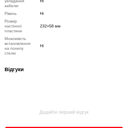
укладання
Ні
кабелю
Рівень
Ні
Розмір
настінної
232×58 мм
пластини
Можливість
встановлення
Ні
на похилу
стелю
Відгуки
Додайте перший відгук