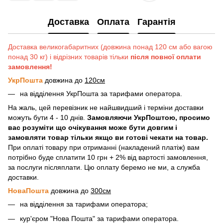
Доставка
Оплата
Гарантія
Доставка великогабаритних (довжина понад 120 см або вагою
понад 30 кг) і відрізних товарів тільки
після повної оплати
замовлення!
УкрПошта
довжина до
120см
на відділення УкрПошта за тарифами оператора.
На жаль, цей перевізник не найшвидший і терміни доставки
можуть бути 4 - 10 днів.
Замовляючи УкрПоштою, просимо
вас розуміти що очікування може бути довгим і
замовляти товар тільки якщо ви готові чекати на товар.
При оплаті товару при отриманні (накладений платіж) вам
потрібно буде сплатити 10 грн + 2% від вартості замовлення,
за послуги післяплати. Цю оплату беремо не ми, а служба
доставки.
НоваПошта
довжина до
300см
на відділення за тарифами оператора;
кур'єром "Нова Пошта" за тарифами оператора.