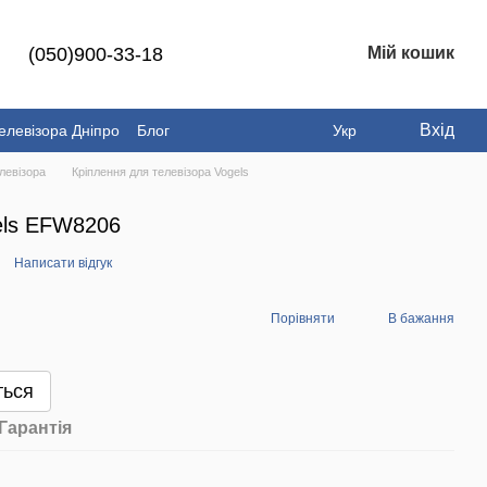
(050)900-33-18
Мій кошик
Вхід
елевізора Дніпро
Блог
Укр
левізора
Кріплення для телевізора Vogels
els EFW8206
Написати відгук
Порівняти
В бажання
ться
Гарантія