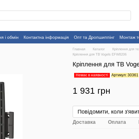
я і обмін
Контактна інформація
Опт та Дропшиппінг
Монтаж т
Главная
Каталог
Кріплення для те
Кріплення для ТВ Vogels EFW8206
Кріплення для ТВ Vog
Немає в наявності
Артикул: 30361
1 931 грн
Повідомити, коли з'яви
Доставка
Оплата