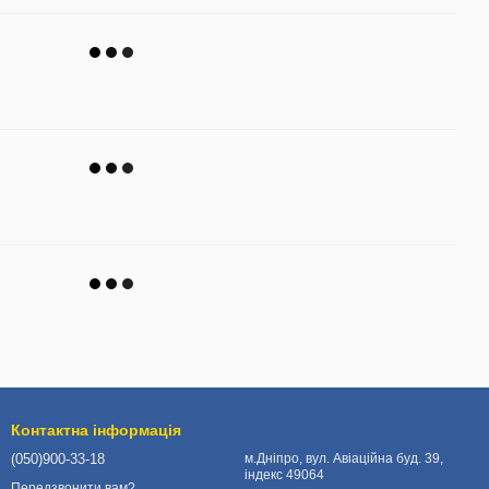
Контактна інформація
(050)900-33-18
м.Дніпро, вул. Авіаційна буд. 39,
індекс 49064
Передзвонити вам?