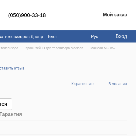
(050)900-33-18
Мой заказ
Вход
ка телевизоров Днепр
Блог
Рус
 телевизора
Кронштейны для телевизора Maclean
Maclean MC-857
ставить отзыв
К сравнению
В желания
тся
Гарантия