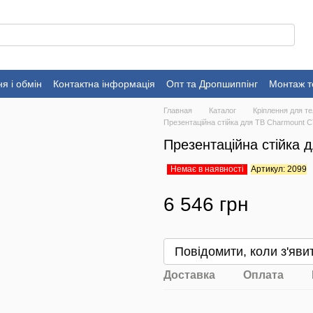
я і обмін
Контактна інформація
Опт та Дропшиппінг
Монтаж т
Главная
Каталог
Кріплення для те
Презентаційна стійка для ТВ Charmount 
Презентаційна стійка
Немає в наявності
Артикул: 2099
6 546 грн
Повідомити, коли з'яви
Доставка
Оплата