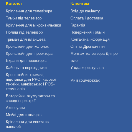
Каталог
Клієнтам
Кріплення для телевізора
Вхід до кабінету
Тумби під телевізор
Оплата і доставка
Кріплення для мікрохвильовки
Гарантія
Полиці під телевізор
Повернення і обмін
Тримач для планшета
Контактна інформація
Кронштейн для колонок
Опт та Дропшиппінг
Кронштейн для проектора
Монтаж телевізора Дніпро
Екрани для проекторів
Блог
Кабель та перехідники
Угода користувача
Кронштейни, тримачі,
підставки для РРО, касової
Ми в соцмережах
техніки, банківських і POS-
терміналів
Батарейки, акумулятори та
зарядні пристрої
Аксесуари
Меблі для школярів
Кріплення для сонячних
панелей