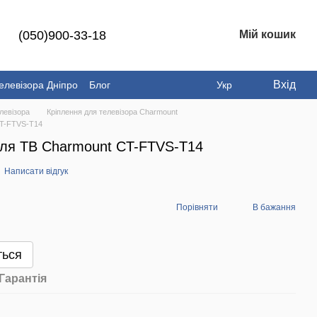
(050)900-33-18
Мій кошик
Вхід
елевізора Дніпро
Блог
Укр
левізора
Кріплення для телевізора Charmount
CT-FTVS-T14
 для ТВ Charmount CT-FTVS-T14
Написати відгук
Порівняти
В бажання
ться
Гарантія