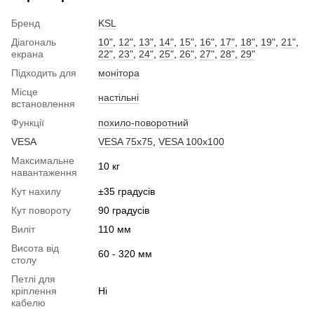
Бренд
KSL
Діагональ
10"
,
12"
,
13"
,
14"
,
15"
,
16"
,
17"
,
18"
,
19"
,
21"
,
екрана
22"
,
23"
,
24"
,
25"
,
26"
,
27"
,
28"
,
29"
Підходить для
монітора
Місце
настільні
встановлення
Функції
похило-поворотний
VESA
VESA 75x75
,
VESA 100x100
Максимальне
10 кг
навантаження
Кут нахилу
±35 градусів
Кут повороту
90 градусів
Виліт
110 мм
Висота від
60 - 320 мм
столу
Петлі для
кріплення
Ні
кабелю