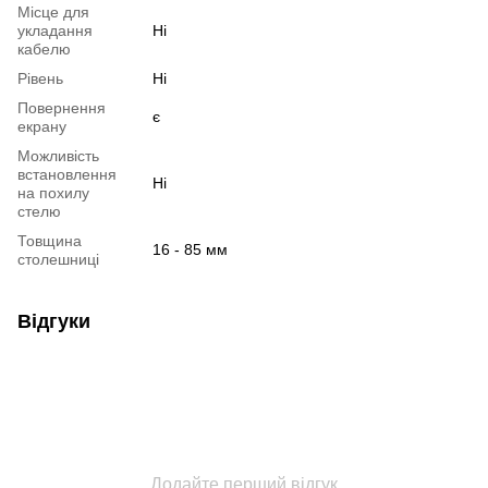
Місце для
укладання
Ні
кабелю
Рівень
Ні
Повернення
є
екрану
Можливість
встановлення
Ні
на похилу
стелю
Товщина
16 - 85 мм
столешниці
Відгуки
Додайте перший відгук