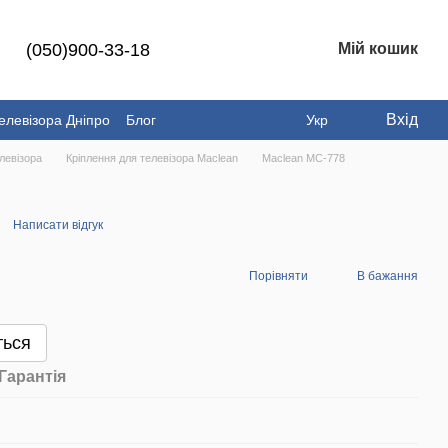
(050)900-33-18
Мій кошик
Вхід
елевізора Дніпро
Блог
Укр
левізора
Кріплення для телевізора Maclean
Maclean MC-778
Написати відгук
Порівняти
В бажання
ться
Гарантія