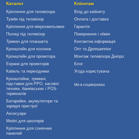
Каталог
Клієнтам
Кріплення для телевізора
Вхід до кабінету
Тумби під телевізор
Оплата і доставка
Кріплення для мікрохвильовки
Гарантія
Полиці під телевізор
Повернення і обмін
Тримач для планшета
Контактна інформація
Кронштейн для колонок
Опт та Дропшиппінг
Кронштейн для проектора
Монтаж телевізора Дніпро
Екрани для проекторів
Блог
Кабель та перехідники
Угода користувача
Кронштейни, тримачі,
підставки для РРО, касової
Ми в соцмережах
техніки, банківських і POS-
терміналів
Батарейки, акумулятори та
зарядні пристрої
Аксесуари
Меблі для школярів
Кріплення для сонячних
панелей