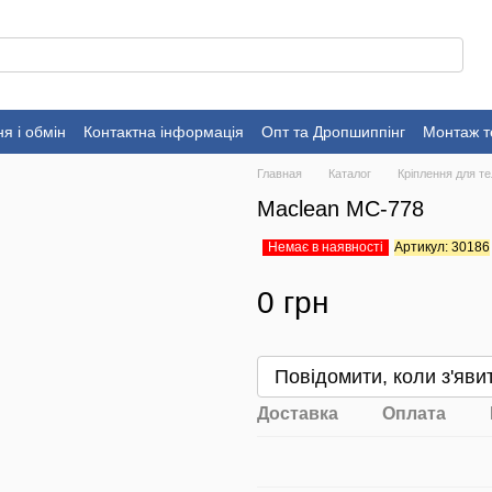
я і обмін
Контактна інформація
Опт та Дропшиппінг
Монтаж т
Главная
Каталог
Кріплення для те
Maclean MC-778
Немає в наявності
Артикул: 30186
0 грн
Повідомити, коли з'яви
Доставка
Оплата