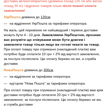
Доставка великогабаритних (довжина понад 120 см або вагою
понад 30 кг) і відрізних товарів тільки
після повної оплати
замовлення!
УкрПошта
довжина до
120см
на відділення УкрПошта за тарифами оператора.
На жаль, цей перевізник не найшвидший і терміни доставки
можуть бути 4 - 10 днів.
Замовляючи УкрПоштою, просимо
вас розуміти що очікування може бути довгим і
замовляти товар тільки якщо ви готові чекати на товар.
При оплаті товару при отриманні (накладений платіж) вам
потрібно буде сплатити 10 грн + 2% від вартості замовлення,
за послуги післяплати. Цю оплату беремо не ми, а служба
доставки.
НоваПошта
довжина до
300см
на відділення за тарифами оператора;
кур'єром "Нова Пошта" за тарифами оператора.
При оплаті товару при отриманні (накладений платіж) вам крім
доставки потрібно буде оплатити 20 грн + 2% від вартості
замовлення, за послуги післяплати. Цю оплату беремо не ми,
а служба доставки.