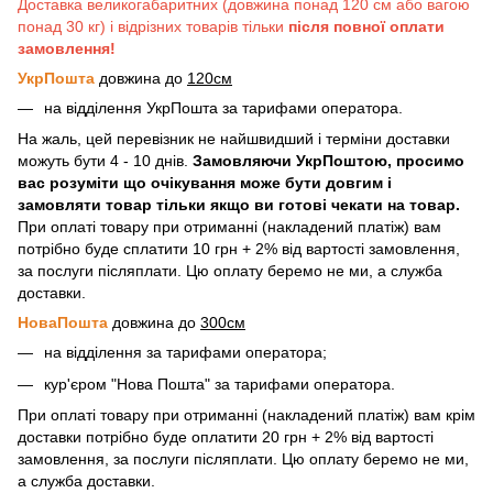
Доставка великогабаритних (довжина понад 120 см або вагою
понад 30 кг) і відрізних товарів тільки
після повної оплати
замовлення!
УкрПошта
довжина до
120см
на відділення УкрПошта за тарифами оператора.
На жаль, цей перевізник не найшвидший і терміни доставки
можуть бути 4 - 10 днів.
Замовляючи УкрПоштою, просимо
вас розуміти що очікування може бути довгим і
замовляти товар тільки якщо ви готові чекати на товар.
При оплаті товару при отриманні (накладений платіж) вам
потрібно буде сплатити 10 грн + 2% від вартості замовлення,
за послуги післяплати. Цю оплату беремо не ми, а служба
доставки.
НоваПошта
довжина до
300см
на відділення за тарифами оператора;
кур'єром "Нова Пошта" за тарифами оператора.
При оплаті товару при отриманні (накладений платіж) вам крім
доставки потрібно буде оплатити 20 грн + 2% від вартості
замовлення, за послуги післяплати. Цю оплату беремо не ми,
а служба доставки.