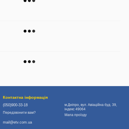
Контактна інформація
(050)900-33-18
м.Дніпро, вул. Авіаційна буд. 39,
індекс 49064
Передзвонити вам?
Мапа проїзду
mail@etv.com.ua