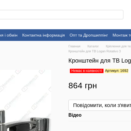
я і обмін
Контактна інформація
Опт та Дропшиппінг
Монтаж т
Главная
Каталог
Кріплення для те
Кронштейн для ТВ Logan Rotativo 3
Кронштейн для ТВ Loga
Немає в наявності
Артикул: 1692
864 грн
Повідомити, коли з'яви
Відео