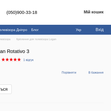
(050)900-33-18
Мій кошик
Вхід
елевізора Дніпро
Блог
Укр
левізора
Кріплення для телевізора Logan
n Rotativo 3
1 відгук
Порівняти
В бажання
ться