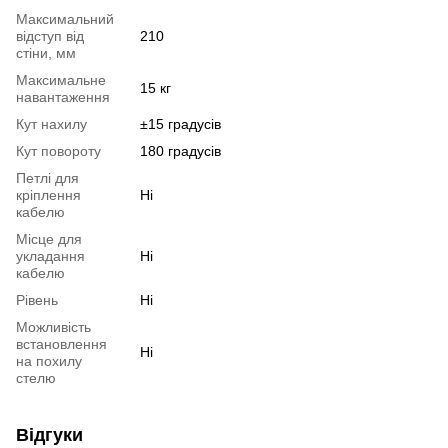
Максимальний
відступ від
210
стіни, мм
Максимальне
15 кг
навантаження
Кут нахилу
±15 градусів
Кут повороту
180 градусів
Петлі для
кріплення
Ні
кабелю
Місце для
укладання
Ні
кабелю
Рівень
Ні
Можливість
встановлення
Ні
на похилу
стелю
Відгуки