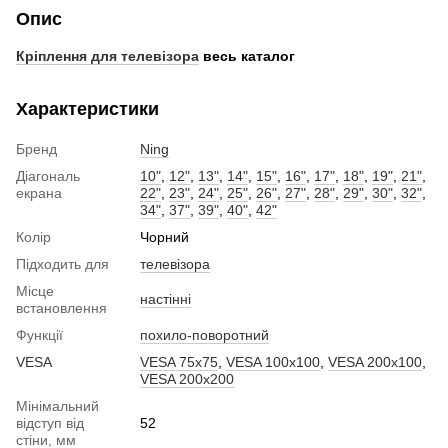
Опис
Кріплення для телевізора
весь каталог
Характеристики
Бренд
Ning
Діагональ
10"
,
12"
,
13"
,
14"
,
15"
,
16"
,
17"
,
18"
,
19"
,
21"
,
екрана
22"
,
23"
,
24"
,
25"
,
26"
,
27"
,
28"
,
29"
,
30"
,
32"
,
34"
,
37"
,
39"
,
40"
,
42"
Колір
Чорний
Підходить для
телевізора
Місце
настінні
встановлення
Функції
похило-поворотний
VESA
VESA 75x75
,
VESA 100x100
,
VESA 200x100
,
VESA 200x200
Мінімальний
відступ від
52
стіни, мм