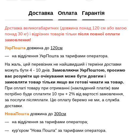
Доставка
Оплата
Гарантія
Доставка великогабаритних (довжина понад 120 см або вагою
понад 30 кг) і відрізних товарів тільки
після повної оплати
замовлення!
УкрПошта
довжина до
120см
на відділення УкрПошта за тарифами оператора.
На жаль, цей перевізник не найшвидший і терміни доставки
можуть бути 4 - 10 днів.
Замовляючи УкрПоштою, просимо
вас розуміти що очікування може бути довгим і
замовляти товар тільки якщо ви готові чекати на товар.
При оплаті товару при отриманні (накладений платіж) вам
потрібно буде сплатити 10 грн + 2% від вартості замовлення,
за послуги післяплати. Цю оплату беремо не ми, а служба
доставки.
НоваПошта
довжина до
300см
на відділення за тарифами оператора;
кур'єром "Нова Пошта" за тарифами оператора.