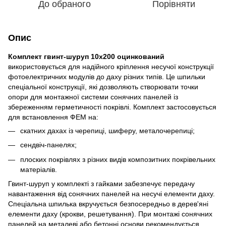
До обраного
Порівняти
Опис
Комплект гвинт-шуруп 10х200 оцинкований
використовується для надійного кріплення несучої конструкції
фотоелектричних модулів до даху різних типів. Це шпильки
спеціальної конструкції, які дозволяють створювати точки
опори для монтажної системи сонячних панелей із
збереженням герметичності покрівлі. Комплект застосовується
для встановлення ФЕМ на:
скатних дахах із черепиці, шиферу, металочерепиці;
сендвіч-панелях;
плоских покрівлях з різних видів композитних покрівельних
матеріалів.
Гвинт-шуруп у комплекті з гайками забезпечує передачу
навантаження від сонячних панелей на несучі елементи даху.
Спеціальна шпилька вкручується безпосередньо в дерев'яні
елементи даху (крокви, решетування). При монтажі сонячних
панелей на металеві або бетонні основи рекомендується