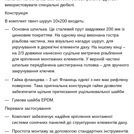
використовувати спеціальні дюбелі.
Конструкція
В комплект гвинт-шуруп 10х200 входить:
Основна шпилька. Це сталевий прут завдовжки 200 мм із
цинковим покриттям. На одному кінці виконана гостра
різьбова частина, яка візуально нагадує шуруп, для
укручування в дерев'яні елементи даху. На іншому кінці –
на 2/3 довжини нанесено суцільне метричне різьблення
для кріплення монтажних елементів. У верхній частині
шпильки передбачена шестигранна головка – для зручного
закручування ключем.
Гайка фланцева – 3 шт. Фланець однієї з них має рифлену
поверхню. Така оригінальна конструкція гайки дозволяє
забезпечити щільне притискання ущільнювальної шайби.
Гумова шайба EPDM.
Переваги застосування
Комплект забезпечує надійне кріплення монтажної
системи сонячних панелей до структурних елементів даху.
Простота монтажу за допомогою стандартних інструментів.