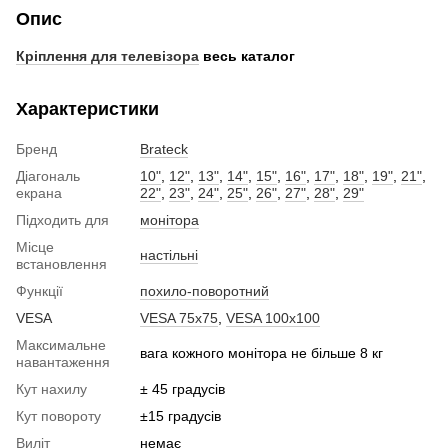
Опис
Кріплення для телевізора
весь каталог
Характеристики
Бренд
Brateck
Діагональ
10"
,
12"
,
13"
,
14"
,
15"
,
16"
,
17"
,
18"
,
19"
,
21"
,
екрана
22"
,
23"
,
24"
,
25"
,
26"
,
27"
,
28"
,
29"
Підходить для
монітора
Місце
настільні
встановлення
Функції
похило-поворотний
VESA
VESA 75x75
,
VESA 100x100
Максимальне
вага кожного монітора не більше 8 кг
навантаження
Кут нахилу
± 45 градусів
Кут повороту
±15 градусів
Виліт
немає