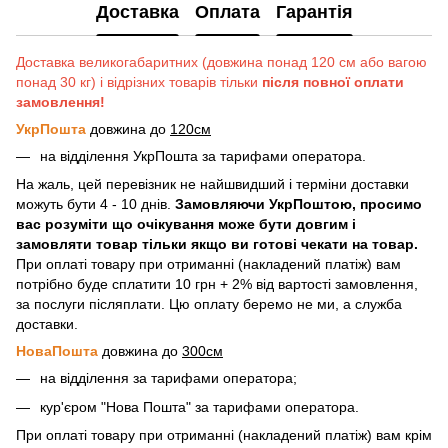
Доставка
Оплата
Гарантія
Доставка великогабаритних (довжина понад 120 см або вагою
понад 30 кг) і відрізних товарів тільки
після повної оплати
замовлення!
УкрПошта
довжина до
120см
на відділення УкрПошта за тарифами оператора.
На жаль, цей перевізник не найшвидший і терміни доставки
можуть бути 4 - 10 днів.
Замовляючи УкрПоштою, просимо
вас розуміти що очікування може бути довгим і
замовляти товар тільки якщо ви готові чекати на товар.
При оплаті товару при отриманні (накладений платіж) вам
потрібно буде сплатити 10 грн + 2% від вартості замовлення,
за послуги післяплати. Цю оплату беремо не ми, а служба
доставки.
НоваПошта
довжина до
300см
на відділення за тарифами оператора;
кур'єром "Нова Пошта" за тарифами оператора.
При оплаті товару при отриманні (накладений платіж) вам крім