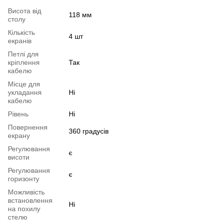
Висота від
118 мм
столу
Кількість
4 шт
екранів
Петлі для
кріплення
Так
кабелю
Місце для
укладання
Ні
кабелю
Рівень
Ні
Повернення
360 градусів
екрану
Регулювання
є
висоти
Регулювання
є
горизонту
Можливість
встановлення
Ні
на похилу
стелю