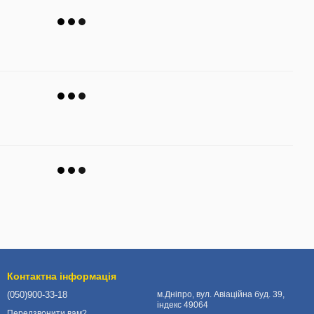
Контактна інформація
(050)900-33-18
м.Дніпро, вул. Авіаційна буд. 39,
індекс 49064
Передзвонити вам?