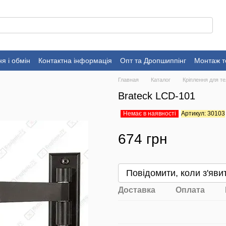
я і обмін
Контактна інформація
Опт та Дропшиппінг
Монтаж т
Главная
Каталог
Кріплення для те
Brateck LCD-101
Немає в наявності
Артикул: 30103
674 грн
Повідомити, коли з'яви
Доставка
Оплата