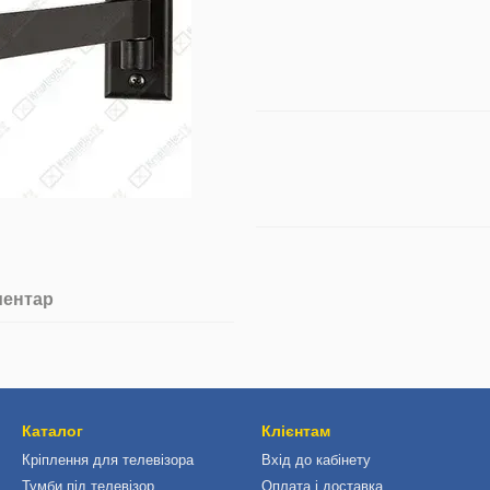
ментар
Каталог
Клієнтам
Кріплення для телевізора
Вхід до кабінету
Тумби під телевізор
Оплата і доставка