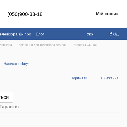
(050)900-33-18
Мій кошик
Вхід
елевізора Дніпро
Блог
Укр
левізора
Кріплення для телевізора Brateck
Brateck LCD-101
Написати відгук
Порівняти
В бажання
ться
Гарантія