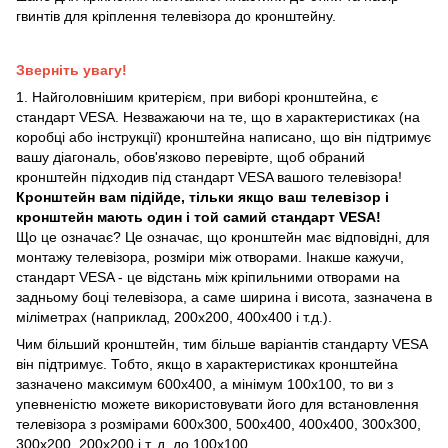
гвинтів для кріплення телевізора до кронштейну.
Зверніть увагу!
1. Найголовнішим критерієм, при виборі кронштейна, є
стандарт VESA. Незважаючи на те, що в характеристиках (на
коробці або інструкції) кронштейна написано, що він підтримує
вашу діагональ, обов'язково перевірте, щоб обраний
кронштейн підходив під стандарт VESA вашого телевізора!
Кронштейн вам підійде, тільки якщо ваш телевізор і
кронштейн мають один і той самий стандарт VESA!
Що це означає? Це означає, що кронштейн має відповідні, для
монтажу телевізора, розміри між отворами. Інакше кажучи,
стандарт VESA - це відстань між кріпильними отворами на
задньому боці телевізора, а саме ширина і висота, зазначена в
міліметрах (наприклад, 200х200, 400х400 і т.д.).
Чим більший кронштейн, тим більше варіантів стандарту VESA
він підтримує. Тобто, якщо в характеристиках кронштейна
зазначено максимум 600х400, а мінімум 100х100, то ви з
упевненістю можете використовувати його для встановлення
телевізора з розмірами 600х300, 500х400, 400х400, 300х300,
300х200, 200х200 і т. д. до 100х100.