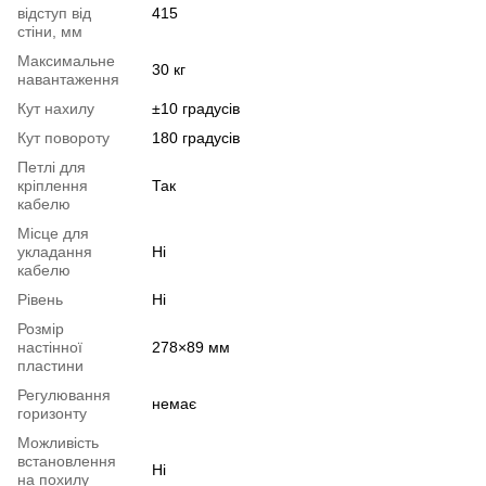
відступ від
415
стіни, мм
Максимальне
30 кг
навантаження
Кут нахилу
±10 градусів
Кут повороту
180 градусів
Петлі для
кріплення
Так
кабелю
Місце для
укладання
Ні
кабелю
Рівень
Ні
Розмір
настінної
278×89 мм
пластини
Регулювання
немає
горизонту
Можливість
встановлення
Ні
на похилу