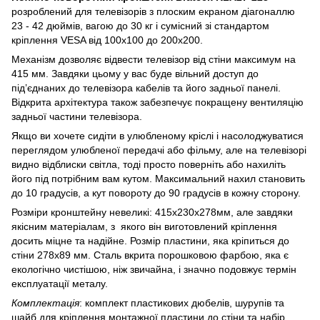
розроблений для телевізорів з плоским екраном діагоналлю
23 - 42 дюймів, вагою до 30 кг і сумісний зі стандартом
кріплення VESA від 100x100 до 200x200.
Механізм дозволяє відвести телевізор від стіни максимум на
415 мм. Завдяки цьому у вас буде вільний доступ до
під’єднаних до телевізора кабелів та його задньої панелі.
Відкрита архітектура також забезпечує покращену вентиляцію
задньої частини телевізора.
Якщо ви хочете сидіти в улюбленому кріслі і насолоджуватися
переглядом улюбленої передачі або фільму, але на телевізорі
видно відблиски світла, тоді просто поверніть або нахиліть
його під потрібним вам кутом. Максимальний нахил становить
до 10 градусів, а кут повороту до 90 градусів в кожну сторону.
Розміри кронштейну невеликі: 415x230x278мм, але завдяки
якісним матеріалам, з якого він виготовлений кріплення
досить міцне та надійне. Розмір пластини, яка кріпиться до
стіни 278х89 мм. Сталь вкрита порошковою фарбою, яка є
екологічно чистішою, ніж звичайна, і значно подовжує термін
експлуатації металу.
Комплектація
: комплект пластикових дюбелів, шурупів та
шайб для кріплення монтажної пластини до стіни та набір