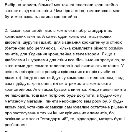
Вибір на користь більшої монтажної пластини кронштейна
залежить від якості стіни. Чим гірша стіна, тим ширшою має
бути монтажна пластина кронштейна.
2. Кожен кронштейн має в комплекті набір стандартних
кріпильних гвинтів. А саме, один комплект пластикових
дюбелів, шурупів і шайб, для з'єднання кронштейну зі стіною
(бетонною або цегляною), і кілька комплектів різного розміру
гвинтів, для з'єднання кронштейна з телевізором. Якщо з
дюбелями і шурупами для стіни все більш-менш зрозуміло, то
з гвинтами для самого телевізора іноді виникають питання. У
всіх телевізорів різні розміри кріпильних отворів (глибина і
діаметр). Іноді ці гвинти йдуть у комплекті з телевізором, іноді
вам підійдуть кріплення, які ви отримаєте в комплекті з
кронштейном. Але також бувають винятки. Якщо наявні гвинти
не підходять, тоді вам потрібно буде докупити, в будь-якому
метизному магазині, гвинти необхідного вам розміру. У будь-
якому разі, установник завжди сам ухвалює остаточне рішення
про застосування тих чи інших кріпильних елементів, бо
оскільки комплект "стандартний", то, відповідно, можуть бути і
розбіжності.