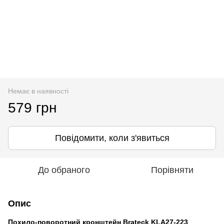
Немає в наявності
579 грн
Повідомити, коли з'явиться
До обраного
Порівняти
Опис
Похило-поворотний кронштейн Brateck KLA27-223