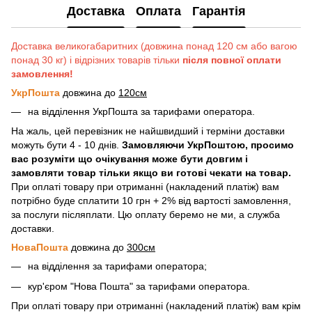
Доставка
Оплата
Гарантія
Доставка великогабаритних (довжина понад 120 см або вагою
понад 30 кг) і відрізних товарів тільки
після повної оплати
замовлення!
УкрПошта
довжина до
120см
на відділення УкрПошта за тарифами оператора.
На жаль, цей перевізник не найшвидший і терміни доставки
можуть бути 4 - 10 днів.
Замовляючи УкрПоштою, просимо
вас розуміти що очікування може бути довгим і
замовляти товар тільки якщо ви готові чекати на товар.
При оплаті товару при отриманні (накладений платіж) вам
потрібно буде сплатити 10 грн + 2% від вартості замовлення,
за послуги післяплати. Цю оплату беремо не ми, а служба
доставки.
НоваПошта
довжина до
300см
на відділення за тарифами оператора;
кур'єром "Нова Пошта" за тарифами оператора.
При оплаті товару при отриманні (накладений платіж) вам крім