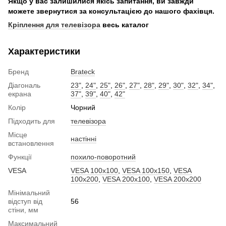
Якщо у вас залишилися якісь запитання, ви завжди
можете звернутися за консультацією до нашого фахівця.
Кріплення для телевізора
весь каталог
Характеристики
Бренд
Brateck
Діагональ
23"
,
24"
,
25"
,
26"
,
27"
,
28"
,
29"
,
30"
,
32"
,
34"
,
екрана
37"
,
39"
,
40"
,
42"
Колір
Чорний
Підходить для
телевізора
Місце
настінні
встановлення
Функції
похило-поворотний
VESA
VESA 100x100
,
VESA 100x150
,
VESA
100x200
,
VESA 200x100
,
VESA 200x200
Мінімальний
відступ від
56
стіни, мм
Максимальний