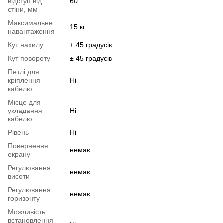
відступ від
60
стіни, мм
Максимальне
15 кг
навантаження
Кут нахилу
± 45 градусів
Кут повороту
± 45 градусів
Петлі для
кріплення
Ні
кабелю
Місце для
укладання
Ні
кабелю
Рівень
Ні
Повернення
немає
екрану
Регулювання
немає
висоти
Регулювання
немає
горизонту
Можливість
встановлення