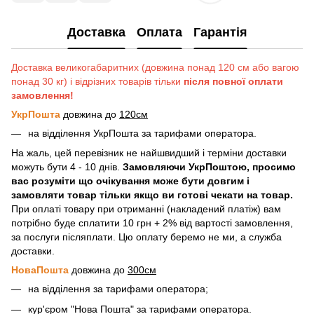
Доставка
Оплата
Гарантія
Доставка великогабаритних (довжина понад 120 см або вагою
понад 30 кг) і відрізних товарів тільки
після повної оплати
замовлення!
УкрПошта
довжина до
120см
на відділення УкрПошта за тарифами оператора.
На жаль, цей перевізник не найшвидший і терміни доставки
можуть бути 4 - 10 днів.
Замовляючи УкрПоштою, просимо
вас розуміти що очікування може бути довгим і
замовляти товар тільки якщо ви готові чекати на товар.
При оплаті товару при отриманні (накладений платіж) вам
потрібно буде сплатити 10 грн + 2% від вартості замовлення,
за послуги післяплати. Цю оплату беремо не ми, а служба
доставки.
НоваПошта
довжина до
300см
на відділення за тарифами оператора;
кур'єром "Нова Пошта" за тарифами оператора.