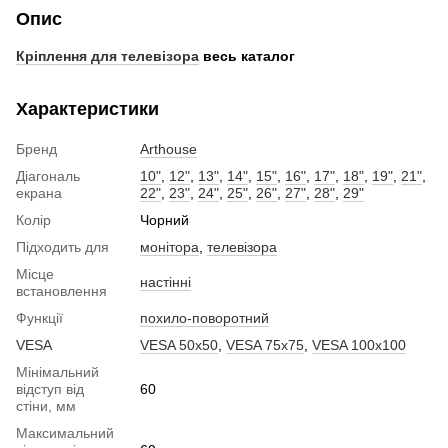
Опис
Кріплення для телевізора
весь каталог
Характеристики
Бренд
Arthouse
Діагональ
10"
,
12"
,
13"
,
14"
,
15"
,
16"
,
17"
,
18"
,
19"
,
21"
,
екрана
22"
,
23"
,
24"
,
25"
,
26"
,
27"
,
28"
,
29"
Колір
Чорний
Підходить для
монітора
,
телевізора
Місце
настінні
встановлення
Функції
похило-поворотний
VESA
VESA 50x50
,
VESA 75x75
,
VESA 100x100
Мінімальний
відступ від
60
стіни, мм
Максимальний