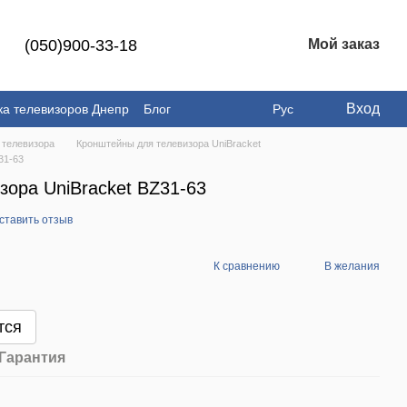
(050)900-33-18
Мой заказ
Вход
ка телевизоров Днепр
Блог
Рус
 телевизора
Кронштейны для телевизора UniBracket
31-63
зора UniBracket BZ31-63
ставить отзыв
К сравнению
В желания
тся
Гарантия