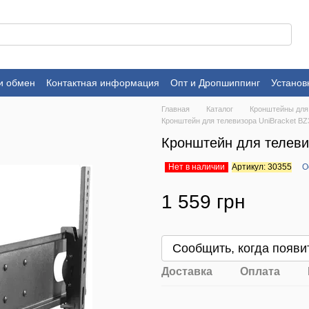
и обмен
Контактная информация
Опт и Дропшиппинг
Установ
Главная
Каталог
Кронштейны для
Кронштейн для телевизора UniBracket BZ
Кронштейн для телеви
Нет в наличии
Артикул: 30355
О
1 559 грн
Сообщить, когда появи
Доставка
Оплата