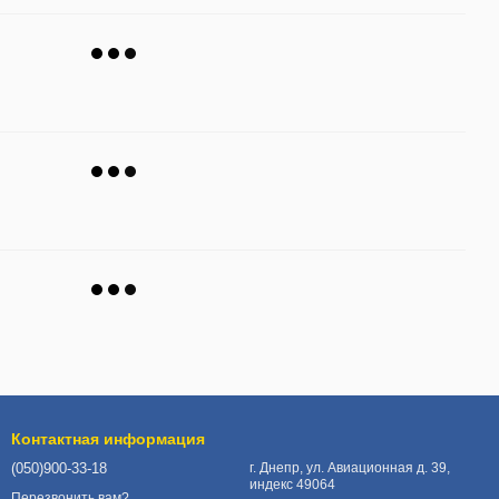
Контактная информация
(050)900-33-18
г. Днепр, ул. Авиационная д. 39,
индекс 49064
Перезвонить вам?