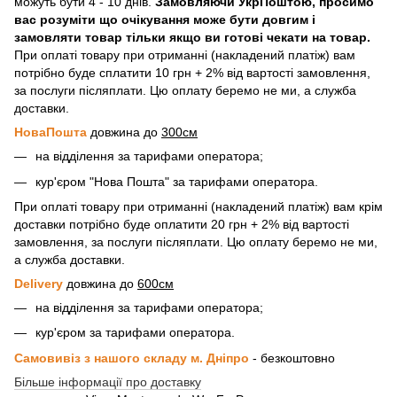
можуть бути 4 - 10 днів.
Замовляючи УкрПоштою, просимо
вас розуміти що очікування може бути довгим і
замовляти товар тільки якщо ви готові чекати на товар.
При оплаті товару при отриманні (накладений платіж) вам
потрібно буде сплатити 10 грн + 2% від вартості замовлення,
за послуги післяплати. Цю оплату беремо не ми, а служба
доставки.
НоваПошта
довжина до
300см
на відділення за тарифами оператора;
кур'єром "Нова Пошта" за тарифами оператора.
При оплаті товару при отриманні (накладений платіж) вам крім
доставки потрібно буде оплатити 20 грн + 2% від вартості
замовлення, за послуги післяплати. Цю оплату беремо не ми,
а служба доставки.
Delivery
довжина до
600см
на відділення за тарифами оператора;
кур'єром за тарифами оператора.
Самовивіз з нашого складу м. Дніпро
- безкоштовно
Більше інформації про доставку