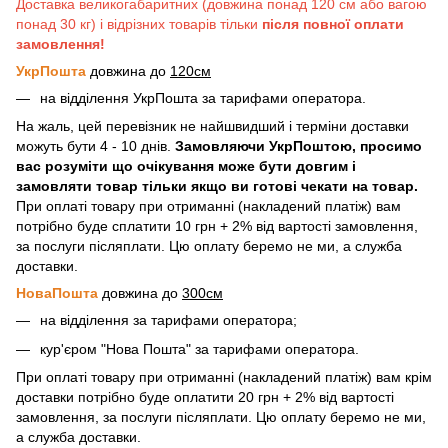
Доставка великогабаритних (довжина понад 120 см або вагою
понад 30 кг) і відрізних товарів тільки
після повної оплати
замовлення!
УкрПошта
довжина до
120см
на відділення УкрПошта за тарифами оператора.
На жаль, цей перевізник не найшвидший і терміни доставки
можуть бути 4 - 10 днів.
Замовляючи УкрПоштою, просимо
вас розуміти що очікування може бути довгим і
замовляти товар тільки якщо ви готові чекати на товар.
При оплаті товару при отриманні (накладений платіж) вам
потрібно буде сплатити 10 грн + 2% від вартості замовлення,
за послуги післяплати. Цю оплату беремо не ми, а служба
доставки.
НоваПошта
довжина до
300см
на відділення за тарифами оператора;
кур'єром "Нова Пошта" за тарифами оператора.
При оплаті товару при отриманні (накладений платіж) вам крім
доставки потрібно буде оплатити 20 грн + 2% від вартості
замовлення, за послуги післяплати. Цю оплату беремо не ми,
а служба доставки.