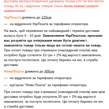
Доставка великогабаритних (довжина понад 120 см або вагою
понад 30 кг) і відрізних товарів тільки
після повної оплати
замовлення!
УкрПошта
довжина до
120см
на відділення УкрПошта за тарифами оператора.
На жаль, цей перевізник не найшвидший і терміни доставки
можуть бути 4 - 10 днів.
Замовляючи УкрПоштою, просимо
вас розуміти що очікування може бути довгим і
замовляти товар тільки якщо ви готові чекати на товар.
При оплаті товару при отриманні (накладений платіж) вам
потрібно буде сплатити 10 грн + 2% від вартості замовлення,
за послуги післяплати. Цю оплату беремо не ми, а служба
доставки.
НоваПошта
довжина до
300см
на відділення за тарифами оператора;
кур'єром "Нова Пошта" за тарифами оператора.
При оплаті товару при отриманні (накладений платіж) вам крім
доставки потрібно буде оплатити 20 грн + 2% від вартості
замовлення, за послуги післяплати. Цю оплату беремо не ми,
а служба доставки.