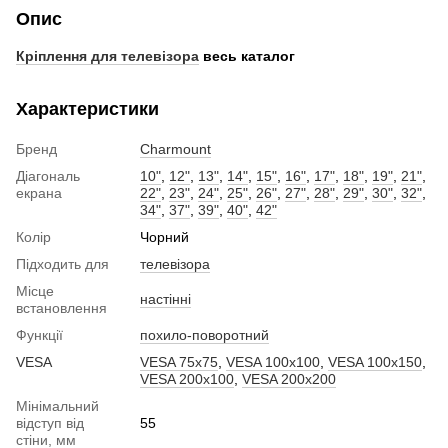
Опис
Кріплення для телевізора
весь каталог
Характеристики
Бренд
Charmount
Діагональ
10"
,
12"
,
13"
,
14"
,
15"
,
16"
,
17"
,
18"
,
19"
,
21"
,
екрана
22"
,
23"
,
24"
,
25"
,
26"
,
27"
,
28"
,
29"
,
30"
,
32"
,
34"
,
37"
,
39"
,
40"
,
42"
Колір
Чорний
Підходить для
телевізора
Місце
настінні
встановлення
Функції
похило-поворотний
VESA
VESA 75x75
,
VESA 100x100
,
VESA 100x150
,
VESA 200x100
,
VESA 200x200
Мінімальний
відступ від
55
стіни, мм