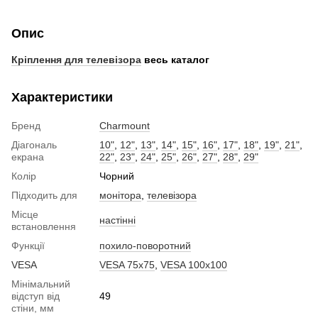
Опис
Кріплення для телевізора
весь каталог
Характеристики
Бренд
Charmount
Діагональ
10"
,
12"
,
13"
,
14"
,
15"
,
16"
,
17"
,
18"
,
19"
,
21"
,
екрана
22"
,
23"
,
24"
,
25"
,
26"
,
27"
,
28"
,
29"
Колір
Чорний
Підходить для
монітора
,
телевізора
Місце
настінні
встановлення
Функції
похило-поворотний
VESA
VESA 75x75
,
VESA 100x100
Мінімальний
відступ від
49
стіни, мм