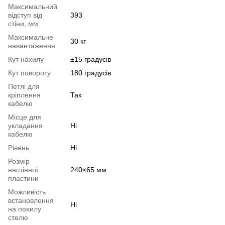
Максимальний
відступ від
393
стіни, мм
Максимальне
30 кг
навантаження
Кут нахилу
±15 градусів
Кут повороту
180 градусів
Петлі для
кріплення
Так
кабелю
Місце для
укладання
Ні
кабелю
Рівень
Ні
Розмір
настінної
240×65 мм
пластини
Можливість
встановлення
Ні
на похилу
стелю