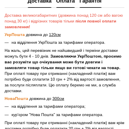
Доставка
Оплата
Гарантія
Доставка великогабаритних (довжина понад 120 см або вагою
понад 30 кг) і відрізних товарів тільки
після повної оплати
замовлення!
УкрПошта
довжина до
120см
на відділення УкрПошта за тарифами оператора.
На жаль, цей перевізник не найшвидший і терміни доставки
можуть бути 4 - 10 днів.
Замовляючи УкрПоштою, просимо
вас розуміти що очікування може бути довгим і
замовляти товар тільки якщо ви готові чекати на товар.
При оплаті товару при отриманні (накладений платіж) вам
потрібно буде сплатити 10 грн + 2% від вартості замовлення,
за послуги післяплати. Цю оплату беремо не ми, а служба
доставки.
НоваПошта
довжина до
300см
на відділення за тарифами оператора;
кур'єром "Нова Пошта" за тарифами оператора.
При оплаті товару при отриманні (накладений платіж) вам крім
доставки потрібно буде оплатити 20 грн + 2% від вартості